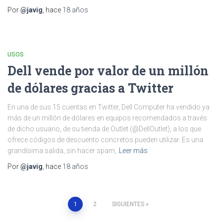
Por
@javig
, hace
18 años
USOS
Dell vende por valor de un millón
de dólares gracias a Twitter
En una de sus 15 cuentas en Twitter, Dell Computer ha vendido ya
más de un millón de dólares en equipos recomendados a través
de dicho usuario, de su tienda de Outlet (@DellOutlet), a los que
ofrece códigos de descuento concretos pueden utilizar. Es una
grandísima salida, sin hacer spam,
Leer más
Por
@javig
, hace
18 años
Paginación
1
2
SIGUIENTES