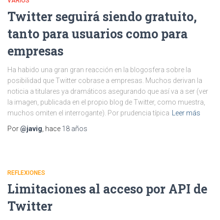
VARIOS
Twitter seguirá siendo gratuito,
tanto para usuarios como para
empresas
Ha habido una gran gran reacción en la blogosfera sobre la
posibilidad que Twitter cobrase a empresas. Muchos derivan la
noticia a titulares ya dramáticos asegurando que así va a ser (ver
la imagen, publicada en el propio blog de Twitter, como muestra,
muchos omiten el interrogante). Por prudencia típica
Leer más
Por
@javig
, hace
18 años
REFLEXIONES
Limitaciones al acceso por API de
Twitter