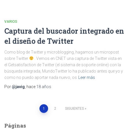
VARIOS
Captura del buscador integrado en
el diseño de Twitter
Como blog de Twitter y microblogging, hagamos un micropost
sobre Twitter
. Vemos en CNET una captura de Twitter vista en
el Getsatisfaction de Twitter (el sistema de soporte online) con la
búsqueda integrada, MundoTwitter lo ha publicado antes que yo y
como no puedo aportar nada nuevo, os
Leer más
Por
@javig
, hace
18 años
Paginación
1
2
SIGUIENTES
de
Páginas