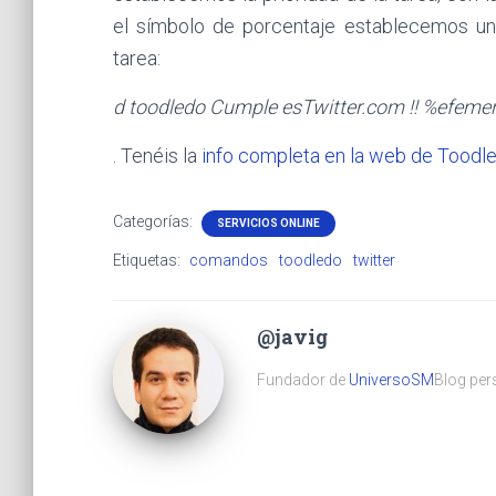
el símbolo de porcentaje establecemos un
tarea:
d toodledo Cumple esTwitter.com !! %efeme
. Tenéis la
info completa en la web de Toodl
Categorías:
SERVICIOS ONLINE
Etiquetas:
comandos
toodledo
twitter
@javig
Fundador de
UniversoSM
Blog pers