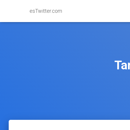
esTwitter.com
Ta