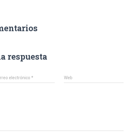
mentarios
na respuesta
rreo electrónico
*
Web