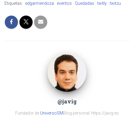
Etiquetas:
edgarmendoza
eventos
Quedadas
twitly
twitzu
@javig
Fundador de
UniversoSM
Blog personal: https://javig.es