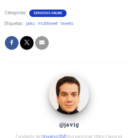
Categorías:
SERVICIOS ONLINE
Etiquetas:
jaiku
multitweet
tweets
@javig
Fundador de
UniversoSM
Blog personal: https://javig.es