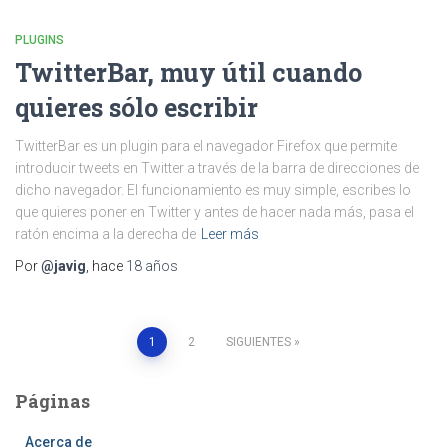
PLUGINS
TwitterBar, muy útil cuando
quieres sólo escribir
TwitterBar es un plugin para el navegador Firefox que permite
introducir tweets en Twitter a través de la barra de direcciones de
dicho navegador. El funcionamiento es muy simple, escribes lo
que quieres poner en Twitter y antes de hacer nada más, pasa el
ratón encima a la derecha de
Leer más
Por
@javig
, hace
18 años
Paginación
1
2
SIGUIENTES
de
Páginas
entradas
Acerca de