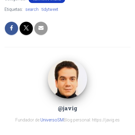
Etiquetas:
search
tidytweet
@javig
Fundador de
UniversoSM
Blog personal: https://javig.es