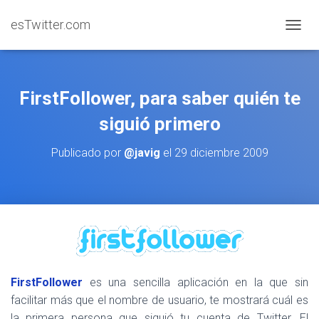
esTwitter.com
CAMBI
FirstFollower, para saber quién te
siguió primero
Publicado por
@javig
el
29 diciembre 2009
FirstFollower
es una sencilla aplicación en la que sin
facilitar más que el nombre de usuario, te mostrará cuál es
la primera persona que siguió tu cuenta de Twitter. El