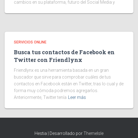
cambios en su plataforma, futuro del Social Media y
SERVICIOS ONLINE
Busca tus contactos de Facebook en
Twitter con Friendlynx
Friendlynx es una herramienta basada en un gran
buscador que sirve para comprobar cuáles de tus
contactos en Facebook están en Twitter, tras lo cual y de
forma muy cómoda podremos agregarlos.
Anteriormente, Twitter tenía
Leer más
Hestia | Desarrollado por
ThemeIsle