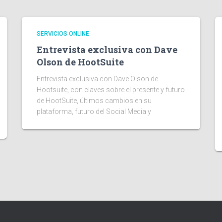
SERVICIOS ONLINE
Entrevista exclusiva con Dave
Olson de HootSuite
Entrevista exclusiva con Dave Olson de
Hootsuite, con claves sobre el presente y futuro
de HootSuite, últimos cambios en su
plataforma, futuro del Social Media y