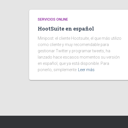
SERVICIOS ONLINE
HootSuite en español
Minipost: el cliente Hootsuite, el que más utilizo
como cliente y muy recomendable para
gestionar Twitter y programar tweets, ha
lanzado hace escasos momentos su versión
en español, que ya está disponible. Para
ponerlo, simplemente
Leer más