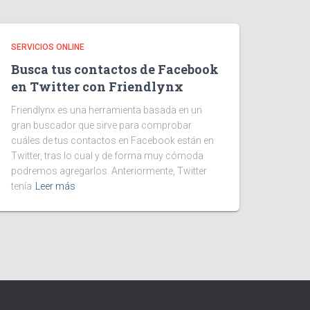
SERVICIOS ONLINE
Busca tus contactos de Facebook
en Twitter con Friendlynx
Friendlynx es una herramienta basada en un
gran buscador que sirve para comprobar
cuáles de tus contactos en Facebook están en
Twitter, tras lo cual y de forma muy cómoda
podremos agregarlos. Anteriormente, Twitter
tenía
Leer más