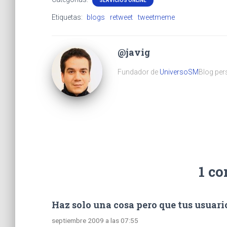
SERVICIOS ONLINE
Etiquetas:
blogs
retweet
tweetmeme
@javig
Fundador de
UniversoSM
Blog pers
1 c
Haz solo una cosa pero que tus usuar
septiembre 2009 a las 07:55