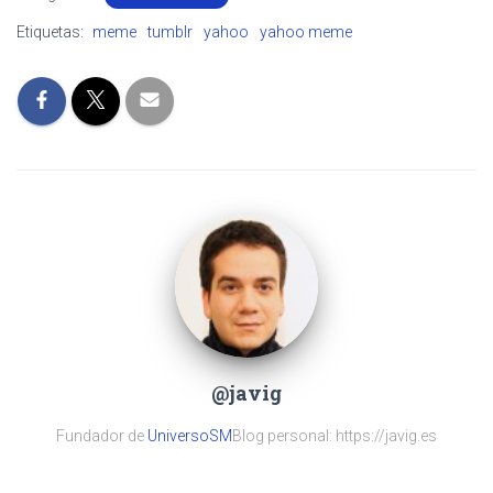
Etiquetas:
meme
tumblr
yahoo
yahoo meme
@javig
Fundador de
UniversoSM
Blog personal: https://javig.es