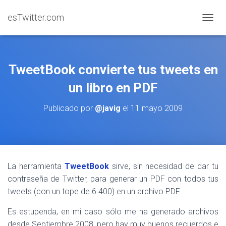
esTwitter.com
CAMBI
TweetBook convierte tus tweets en
un libro en PDF
Publicado por
@javig
el
11 mayo 2009
La herramienta
TweetBook
sirve, sin necesidad de dar tu
contraseña de Twitter, para generar un PDF con todos tus
tweets (con un tope de 6.400) en un archivo PDF.
Es estupenda, en mi caso sólo me ha generado archivos
desde Septiembre 2008, pero hay muy buenos recuerdos e