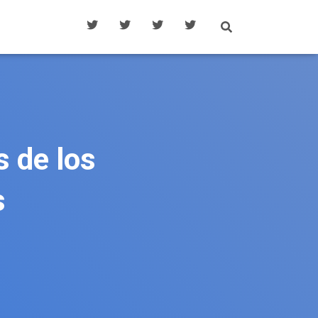
 de los
s