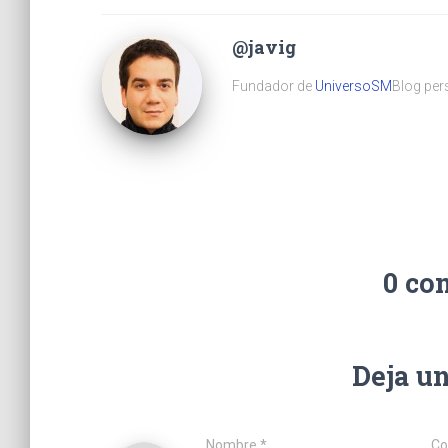
@javig
Fundador de
UniversoSM
Blog pers
0 co
Deja u
Nombre
*
Co