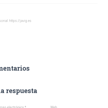
onal: https://javig.es
mentarios
na respuesta
rreo electrónico
*
Web