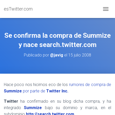
esTwitter.com
CAMBI
Se confirma la compra de Summize
y nace search.twitter.com
Publicado por
@javig
el
15 julio 2008
Hace poco nos hicimos eco de los
rumores de compra de
Summize
por parte de
Twitter Inc.
Twitter
ha confirmado en su blog dicha compra, y ha
integrado
Summize
bajo su dominio y marca, en el
subdominio
http://search.twitter.com
.