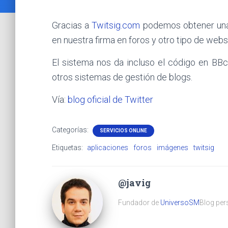
Gracias a
Twitsig.com
podemos obtener una 
en nuestra firma en foros y otro tipo de we
El sistema nos da incluso el código en B
otros sistemas de gestión de blogs.
Vía:
blog oficial de Twitter
Categorías:
SERVICIOS ONLINE
Etiquetas:
aplicaciones
foros
imágenes
twitsig
@javig
Fundador de
UniversoSM
Blog pers