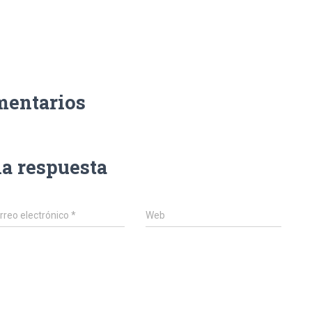
mentarios
na respuesta
rreo electrónico
*
Web