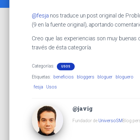
@fesja
nos traduce un post original de Prob
(9 en la fuente original), aportando comentar
Creo que las experiencias son muy buenas 
través de ésta categoría.
Categorías:
USOS
Etiquetas:
beneficios
bloggers
bloguer
bloguero
fesja
Usos
@javig
Fundador de
UniversoSM
Blog pers