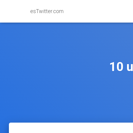
esTwitter.com
10 u