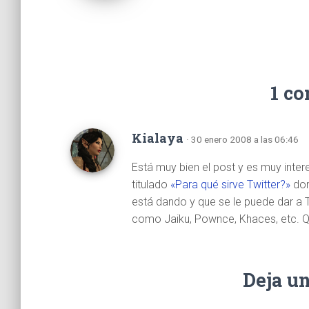
1 c
Kialaya
· 30 enero 2008 a las 06:46
Está muy bien el post y es muy inte
titulado
«Para qué sirve Twitter?»
don
está dando y que se le puede dar a T
como Jaiku, Pownce, Khaces, etc. Qu
Deja u