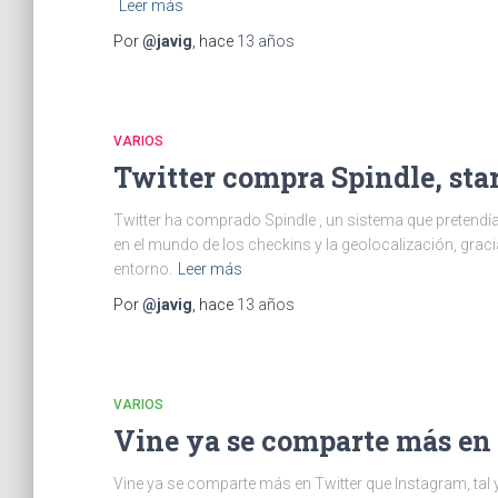
Leer más
Por
@javig
, hace
13 años
VARIOS
Twitter compra Spindle, sta
Twitter ha comprado Spindle , un sistema que pretendía 
en el mundo de los checkins y la geolocalización, grac
entorno.
Leer más
Por
@javig
, hace
13 años
VARIOS
Vine ya se comparte más en
Vine ya se comparte más en Twitter que Instagram, ta