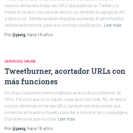
servicio almacena todas las URLs que publicas en Twitter y si
metes el usuario y la clave de del.icio.us, también la agrega la URL
a del.icio.us . Admite también etiquetas poniendo # (almohadilla)
delante de la misma, para una correcta clasificación,
Leer más
Por
@javig
, hace
18 años
SERVICIOS ONLINE
Tweetburner, acortador URLs con
más funciones
En otras ocasiones hemos hablado acerca de acortadores de
URLs. Para los que no lo sepan, cada dirección web, ftp, de feed e
incluso del emule se llaman URLs, también las direcciones que
ponemos en nuestros tweets para dar a conocer tal o cual página.
El problema es que muchas
Leer más
Por
@javig
, hace
18 años