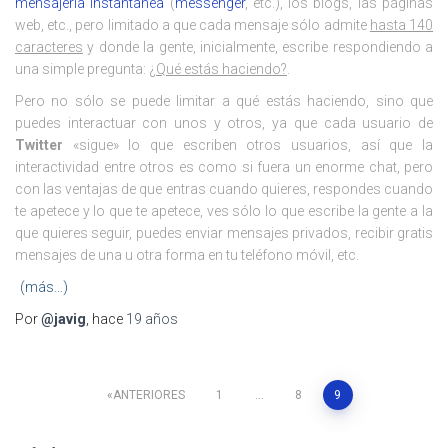
mensajería instantánea
(
messenger
, etc.), los blogs, las páginas
web, etc., pero limitado a que cada mensaje sólo admite
hasta 140
caracteres
y donde la gente, inicialmente, escribe respondiendo a
una simple pregunta:
¿Qué estás haciendo?
.
Pero no sólo se puede limitar a qué estás haciendo, sino que
puedes interactuar con unos y otros, ya que cada usuario de
Twitter
«sigue» lo que escriben otros usuarios, así que la
interactividad entre otros es como si fuera un enorme chat, pero
con las ventajas de que entras cuando quieres, respondes cuando
te apetece y lo que te apetece, ves sólo lo que escribe la gente a la
que quieres seguir, puedes enviar mensajes privados, recibir gratis
mensajes de una u otra forma en tu teléfono móvil, etc.
(más…)
Por
@javig
, hace
19 años
Paginación
ANTERIORES
1
…
8
9
de