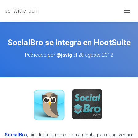
esTwitter.com
CAMBI
SocialBro se integra en HootSuite
Publicado por
@javig
el
28 agosto 2012
SocialBro
, sin duda la mejor herramienta para aprovechar