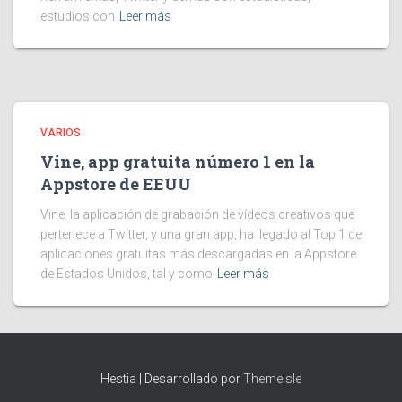
estudios con
Leer más
VARIOS
Vine, app gratuita número 1 en la
Appstore de EEUU
Vine, la aplicación de grabación de vídeos creativos que
pertenece a Twitter, y una gran app, ha llegado al Top 1 de
aplicaciones gratuitas más descargadas en la Appstore
de Estados Unidos, tal y como
Leer más
Hestia | Desarrollado por
ThemeIsle