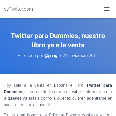
esTwitter.com
CAMBI
Twitter para Dummies, nuestro
libro ya a la venta
Publicado por
@javig
el
22 noviembre 2011
Hoy sale a la venta en España el libro
Twitter para
Dummies
, un completo libro sobre Twitter enfocado tanto
a quienes ya estáis como a quienes quieren adentrarse en
nuestra red social favorita.
Es un gran honor que Editorial Planeta confiase en mí,