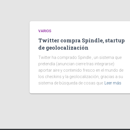
VARIOS
Twitter compra Spindle, startup
de geolocalización
Twitter ha comprado Spindle , un sistema que
pretendía (anuncian cierre tras integrarse)
aportar aire y contenido fresco en el mundo de
los checkins y la geolocalización, gracias a su
sistema de búsqueda de cosas que
Leer más