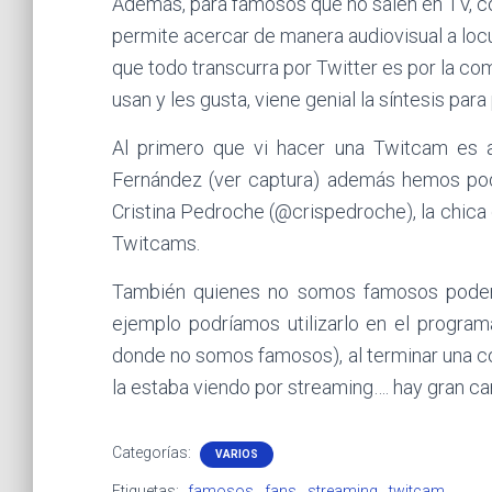
Además, para famosos que no salen en TV, 
permite acercar de manera audiovisual a locu
que todo transcurra por Twitter es por la c
usan y les gusta, viene genial la síntesis pa
Al primero que vi hacer una Twitcam es a
Fernández (ver captura) además hemos pod
Cristina Pedroche (@crispedroche), la chica 
Twitcams.
También quienes no somos famosos podemo
ejemplo podríamos utilizarlo en el progra
donde no somos famosos), al terminar una c
la estaba viendo por streaming…. hay gran ca
Categorías:
VARIOS
Etiquetas:
famosos
fans
streaming
twitcam