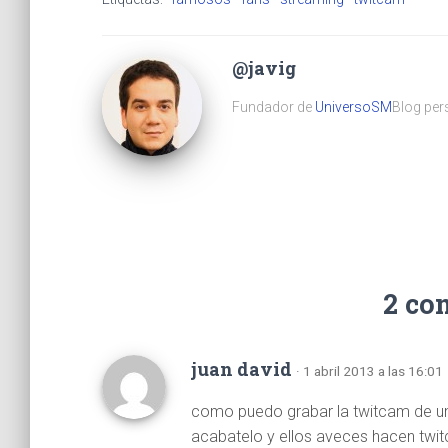
@javig
Fundador de
UniversoSM
Blog pers
2 co
juan david
· 1 abril 2013 a las 16:01
como puedo grabar la twitcam de un
acabatelo y ellos aveces hacen twi