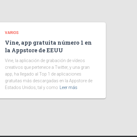
VARIOS
Vine, app gratuita número 1 en
la Appstore de EEUU
Vine, la aplicación de grabación de vídeos
creativos que pertenece a Twitter, y una gran
app, ha llegado al Top 1 de aplicaciones
gratuitas más descargadas en la Appstore de
Estados Unidos, tal y como
Leer más