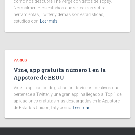
como nos descubre The Verge con datos de Topsy.
Normalmente los estudios que se realizan sobre
herramientas, Twitter y demás son estadísticas,
estudios con
Leer más
VARIOS
Vine, app gratuita número 1 en la
Appstore de EEUU
Vine, la aplicación de grabación de vídeos creativos que
pertenece a Twitter, y una gran app, ha llegado al Top 1 de
aplicaciones gratuitas más descargadas en la Appstore
de Estados Unidos, tal y como
Leer más