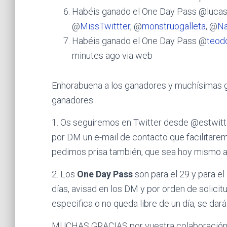
Habéis ganado el One Day Pass @lucas
@
MissTwittter
, @
monstruogalleta
, @
N
Habéis ganado el One Day Pass @
teod
minutes ago via web
Enhorabuena a los ganadores y muchísimas gr
ganadores:
1. Os seguiremos en Twitter desde @estwitter
por DM un e-mail de contacto que facilitarem
pedimos prisa también, que sea hoy mismo a 
2. Los
One Day Pass
son para el 29 y para el
días, avisad en los DM y por orden de solicit
especifica o no queda libre de un día, se dará 
MUCHAS GRACIAS por vuestra colaboración 