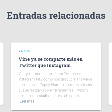
Entradas relacionadas
VARIOS
Vine ya se comparte más en
Twitter que Instagram
Vine ya se comparte más en Twitter que
Instagram, tal y como nos descubre The Verge
con datos de Topsy. Normalmente los estudios
que se realizan sobre herramientas, Twitter y
demás son estadísticas, estudios con
Leer más