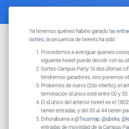
Ya tenemos quiénes habéis ganado las
entra
sorteo
, la secuencia de tweets ha sido:
Procedemos a averiguar quienes consig
siguiente tweet puede decidir con su i
Sorteo Campus Party: Si dos últimas cif
tendremos ganadores, sino ponemos otr
Probemos de nuevo (2do intento), el an
terminación id único esté entre 00 y 55
El id único del anterior tweet es el 18
tienen entradas, y del 35 al 44 tienen 
Enhorabuena a @
Txusmap
, @
ubeka
, @
k
entradas de movilidad de la Campus Pa