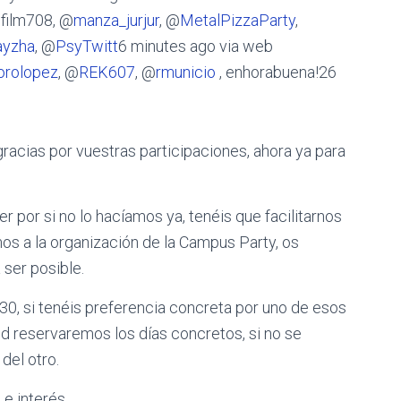
film708, @
manza_jurjur
, @
MetalPizzaParty
,
ayzha
, @
PsyTwitt
6 minutes ago via web
orolopez
, @
REK607
, @
rmunicio
, enhorabuena!26
acias por vuestras participaciones, ahora ya para
 por si no lo hacíamos ya, tenéis que facilitarnos
os a la organización de la Campus Party, os
ser posible.
 30, si tenéis preferencia concreta por uno de esos
ud reservaremos los días concretos, si no se
del otro.
e interés.