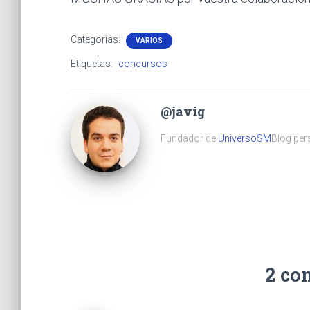
Categorías:
VARIOS
Etiquetas:
concursos
@javig
Fundador de
UniversoSM
Blog pers
2 co