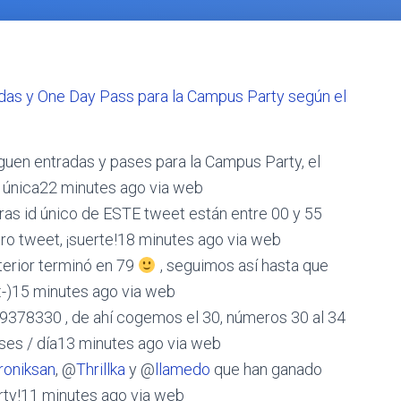
das y One Day Pass para la Campus Party según el
uen entradas y pases para la Campus Party, el
d única22 minutes ago via web
ras id único de ESTE tweet están entre 00 y 55
o tweet, ¡suerte!18 minutes ago via web
terior terminó en 79
, seguimos así hasta que
 :-)15 minutes ago via web
029378330 , de ahí cogemos el 30, números 30 al 34
pases / día13 minutes ago via web
roniksan
, @
Thrillka
y @
llamedo
que han ganado
rty!11 minutes ago via web