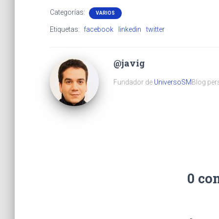
Categorías:
VARIOS
Etiquetas:
facebook
linkedin
twitter
@javig
Fundador de
UniversoSM
Blog pers
0 co