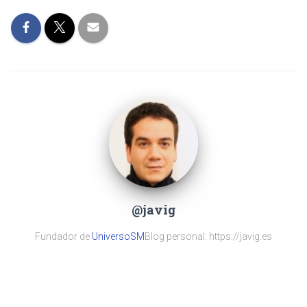
@javig
Fundador de
UniversoSM
Blog personal: https://javig.es