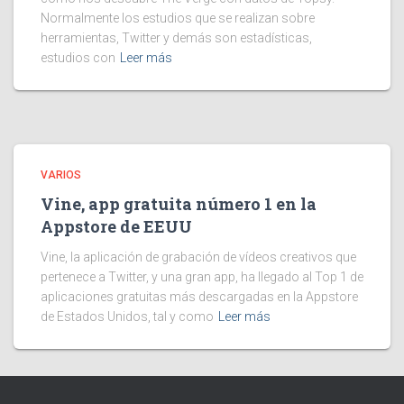
Normalmente los estudios que se realizan sobre
herramientas, Twitter y demás son estadísticas,
estudios con
Leer más
VARIOS
Vine, app gratuita número 1 en la
Appstore de EEUU
Vine, la aplicación de grabación de vídeos creativos que
pertenece a Twitter, y una gran app, ha llegado al Top 1 de
aplicaciones gratuitas más descargadas en la Appstore
de Estados Unidos, tal y como
Leer más