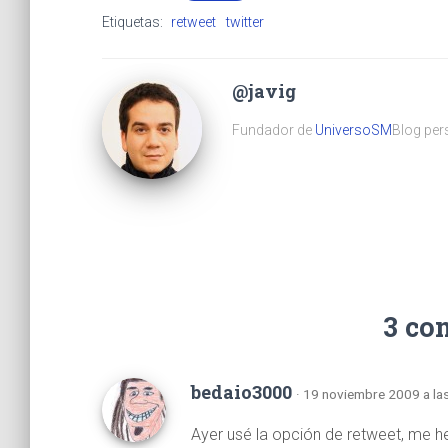
Etiquetas:
retweet
twitter
@javig
Fundador de
UniversoSM
Blog pers
3 co
bedaio3000
· 19 noviembre 2009 a la
Ayer usé la opción de retweet, me h