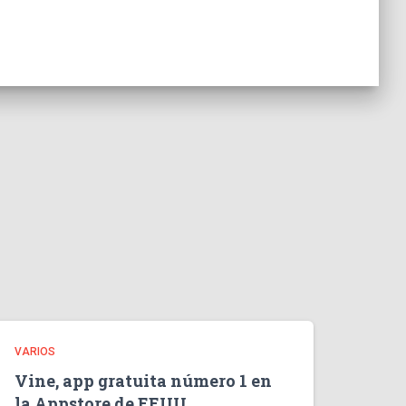
VARIOS
Vine, app gratuita número 1 en
la Appstore de EEUU