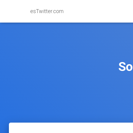
esTwitter.com
So