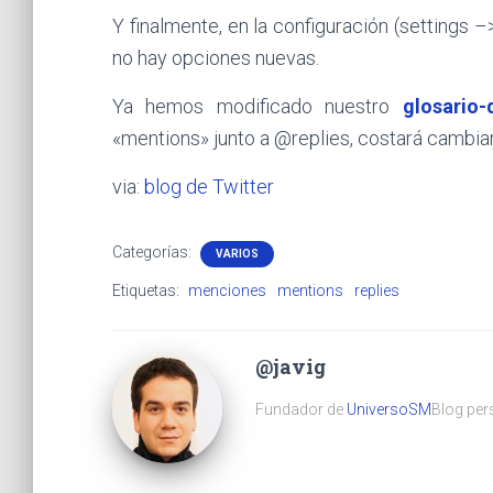
Y finalmente, en la configuración (settings 
no hay opciones nuevas.
Ya hemos modificado nuestro
glosario
«mentions» junto a @replies, costará cambiar
via:
blog de Twitter
Categorías:
VARIOS
Etiquetas:
menciones
mentions
replies
@javig
Fundador de
UniversoSM
Blog pers