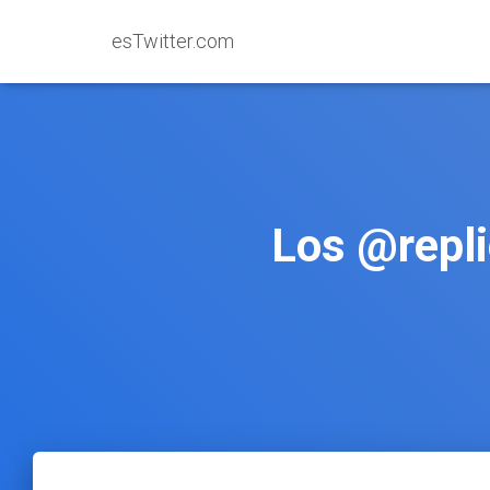
esTwitter.com
Los @repli