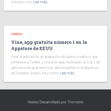
estudios con
Leer más
VARIOS
Vine, app gratuita número 1 en la
Appstore de EEUU
Vine, la aplicación de grabación de vídeos creativos que
pertenece a Twitter, y una gran app, ha llegado al Top 1 de
aplicaciones gratuitas más descargadas en la Appstore
de Estados Unidos, tal y como
Leer más
Hestia | Desarrollado por
ThemeIsle