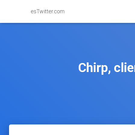
esTwitter.com
Chirp, cli