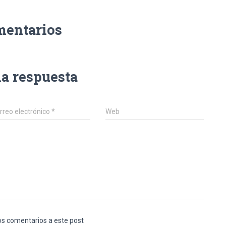
mentarios
na respuesta
rreo electrónico
*
Web
los comentarios a este post