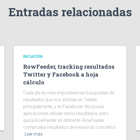
Entradas relacionadas
INICIACIÓN
RowFeeder, tracking resultados
Twitter y Facebook a hoja
cálculo
Cada día es más importante las búsquedas de
resultados que nos afectan en Twitter
principalmente, y en Facebook. No pocas
aplicaciones utilizan estos resultados, pero
quizá RowFeeder es diferente. RowFeeder
comprueba resultados de keywords concretos
Leer más