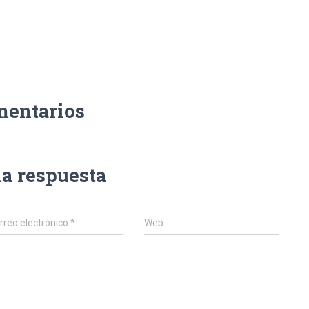
mentarios
na respuesta
rreo electrónico
*
Web