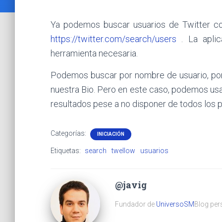
Ya podemos buscar usuarios de Twitter co
https://twitter.com/search/users
. La aplic
herramienta necesaria.
Podemos buscar por nombre de usuario, por
nuestra Bio. Pero en este caso, podemos us
resultados pese a no disponer de todos los p
Categorías:
INICIACIÓN
Etiquetas:
search
twellow
usuarios
@javig
Fundador de
UniversoSM
Blog pers