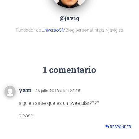
@javig
Fundador de
UniversoSM
Blog personal: https://javig.es
1 comentario
yam
· 26 julio 2013 a las 22:38
alguien sabe que es un tweetular????
please
RESPONDER