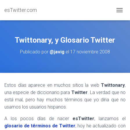
esTwitter.com
CAMBI
Twittonary, y Glosario Twitter
Publicado por
@javig
el
17 noviembre 2008
Estos días aparece en muchos sitios la web
Twittonary
,
una especie de diccionario para
Twitter
. La verdad que no
está mal, pero hay muchos términos que yo díria que no
usamos los usuarios hispanos.
A los pocos días de nacer
esTwitter
, lanzamos el
glosario de términos de Twitter
, hoy he actualizado con