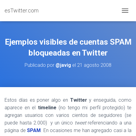
esTwitter.com
CAMBI
Ejemplos visibles de cuentas SPAM
bloqueadas en Twitter
Publicado por
@javig
el
21 agosto 2008
Estos días es poner algo en
Twitter
y enseguida, como
aparece en el
timeline
(no tengo mi perfil protegido) te
agregan usuarios con varios cientos de seguidores (se
puede hasta 2.000) y un único
tweet
referenciando a una
página de
SPAM
. En ocasiones me han agregado casi a la