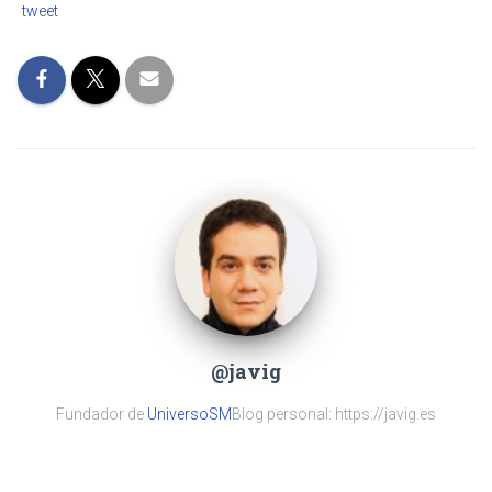
tweet
@javig
Fundador de
UniversoSM
Blog personal: https://javig.es