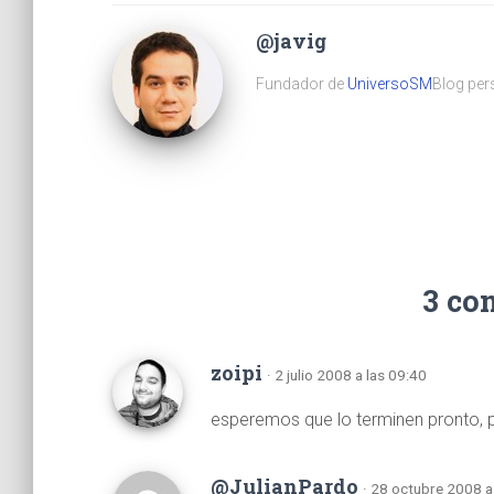
@javig
Fundador de
UniversoSM
Blog pers
3 co
zoipi
· 2 julio 2008 a las 09:40
esperemos que lo terminen pronto,
@JulianPardo
· 28 octubre 2008 a