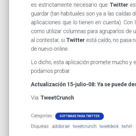
es estrictamente necesario que
Twitter
est
guardar (tan habituales son ya a las caídas 
aplicaciones que lo tienen en cuenta). Con 
como utilizar columnas para agruparlos de un
al contestar, si
Twitter
está caído, no pasa n
de nuevo online.
Lo dicho, esta aplicación promete mucho y 
podamos probar.
Actualización 15-julio-08: Ya se puede d
Via:
TweetCrunch
Categorías:
SOFTWARE PARA TWITTER
Etiquetas:
adobe air
tweetcrunch
tweetdeck
twhirl