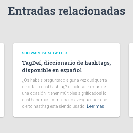
Entradas relacionadas
SOFTWARE PARA TWITTER
TagDef, diccionario de hashtags,
disponible en español
¿Os habéis preguntado alguna vez qué querrá
decir tal o cual hashtag? o incluso en más de
una ocasión, ¡tienen múltiples significados! lo
cual hace más complicado averiguar por qué
cierto hasthag está siendo usado,
Leer más