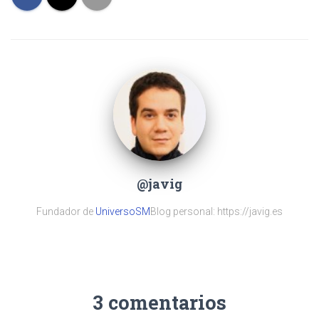
@javig
Fundador de
UniversoSM
Blog personal: https://javig.es
3 comentarios