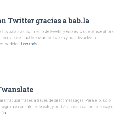
n Twitter gracias a bab.la
a tus palabras por medio de tweets, y eso es lo que ofrece ahora
o mediante el cual le enviamos tweets y nos devuelve la
a comodidad
Leer más
 Twanslate
ara traducir frases a través de direct messages. Para ello, sólo
e seguirá en cuanto te detecte, y podrás interactuar por mensajes
más