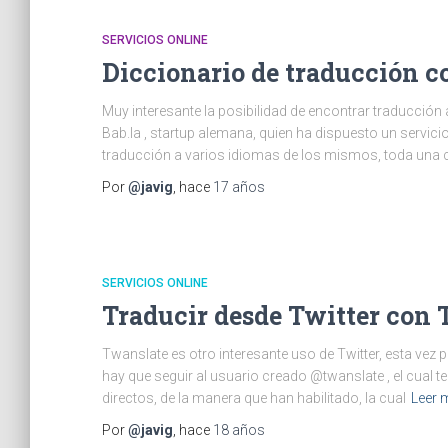
SERVICIOS ONLINE
Diccionario de traducción co
Muy interesante la posibilidad de encontrar traducción 
Bab.la , startup alemana, quien ha dispuesto un servici
traducción a varios idiomas de los mismos, toda un
Por
@javig
, hace
17 años
SERVICIOS ONLINE
Traducir desde Twitter con
Twanslate es otro interesante uso de Twitter, esta vez p
hay que seguir al usuario creado @twanslate , el cual t
directos, de la manera que han habilitado, la cual
Leer 
Por
@javig
, hace
18 años