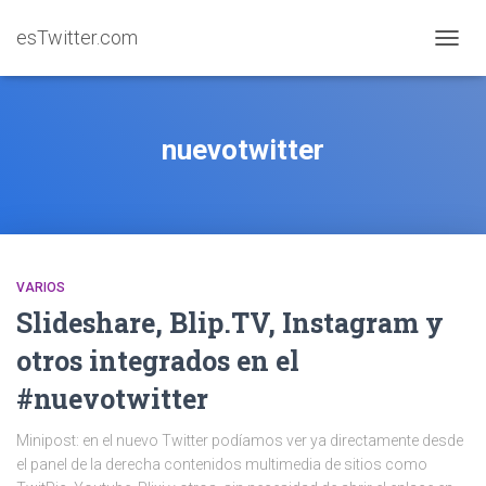
esTwitter.com
CAMBI
nuevotwitter
VARIOS
Slideshare, Blip.TV, Instagram y
otros integrados en el
#nuevotwitter
Minipost: en el nuevo Twitter podíamos ver ya directamente desde
el panel de la derecha contenidos multimedia de sitios como