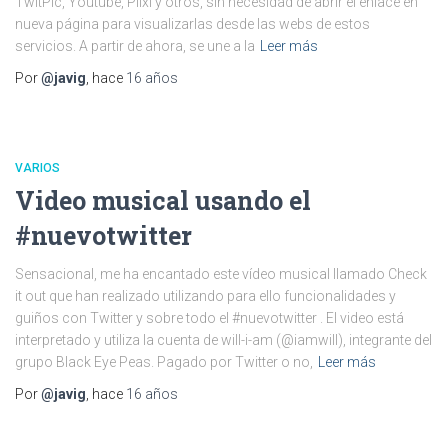
TwitPic, Youtube, Plixi y otros, sin necesidad de abrir el enlace en
nueva página para visualizarlas desde las webs de estos
servicios. A partir de ahora, se une a la
Leer más
Por
@javig
, hace
16 años
VARIOS
Video musical usando el
#nuevotwitter
Sensacional, me ha encantado este vídeo musical llamado Check
it out que han realizado utilizando para ello funcionalidades y
guiños con Twitter y sobre todo el #nuevotwitter . El video está
interpretado y utiliza la cuenta de will-i-am (@iamwill), integrante del
grupo Black Eye Peas. Pagado por Twitter o no,
Leer más
Por
@javig
, hace
16 años