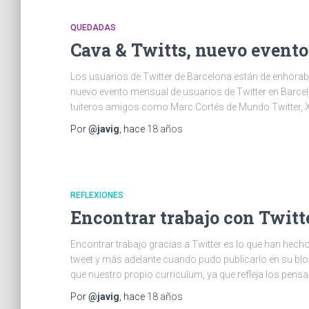
QUEDADAS
Cava & Twitts, nuevo event
Los usuarios de Twitter de Barcelona están de enhorab
nuevo evento mensual de usuarios de Twitter en Barcelo
tuiteros amigos como Marc Cortés de Mundo Twitter, X
Por
@javig
, hace
18 años
REFLEXIONES
Encontrar trabajo con Twitt
Encontrar trabajo gracias a Twitter es lo que han hech
tweet y más adelante cuando pudo publicarlo en su blog.
que nuestro propio curriculum, ya que refleja los pens
Por
@javig
, hace
18 años