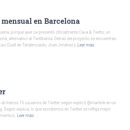
o mensual en Barcelona
uena, porque ayer se presentó oficialmente Cava & Twitts, un
na, alternativo al Twittbarna. Detrás del proyecto se encuentran
avi Güell de Tendenciastv, Joan Jiménez y
Leer más
er
o al menos 15 usuarios de Twitter según explicó @marilink en un
 Según explica, lo que escribimos en Twitter se refleja mejor
amientos,
Leer más