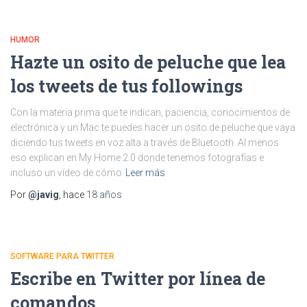
HUMOR
Hazte un osito de peluche que lea
los tweets de tus followings
Con la materia prima que te indican, paciencia, conocimientos de
electrónica y un Mac te puedes hacer un osito de peluche que vaya
diciendo tus tweets en voz alta a través de Bluetooth. Al menos
eso explican en My Home 2.0 donde tenemos fotografías e
incluso un vídeo de cómo
Leer más
Por
@javig
, hace
18 años
SOFTWARE PARA TWITTER
Escribe en Twitter por línea de
comandos