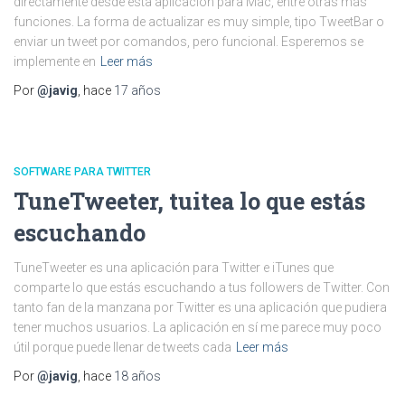
directamente desde ésta aplicación para Mac, entre otras más
funciones. La forma de actualizar es muy simple, tipo TweetBar o
enviar un tweet por comandos, pero funcional. Esperemos se
implemente en
Leer más
Por
@javig
, hace
17 años
SOFTWARE PARA TWITTER
TuneTweeter, tuitea lo que estás
escuchando
TuneTweeter es una aplicación para Twitter e iTunes que
comparte lo que estás escuchando a tus followers de Twitter. Con
tanto fan de la manzana por Twitter es una aplicación que pudiera
tener muchos usuarios. La aplicación en sí me parece muy poco
útil porque puede llenar de tweets cada
Leer más
Por
@javig
, hace
18 años