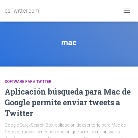
esTwitter.com
CAMBI
mac
SOFTWARE PARA TWITTER
Aplicación búsqueda para Mac de
Google permite enviar tweets a
Twitter
Google QuickSearch Box, aplicación de escritorio para Mac de
Google, trae «de serie» una opción que permite enviar tweets