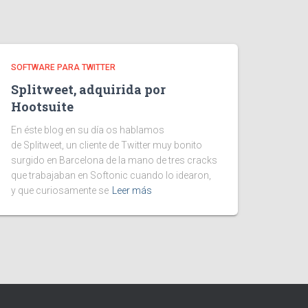
SOFTWARE PARA TWITTER
Splitweet, adquirida por
Hootsuite
En éste blog en su día os hablamos
de Splitweet, un cliente de Twitter muy bonito
surgido en Barcelona de la mano de tres cracks
que trabajaban en Softonic cuando lo idearon,
y que curiosamente se
Leer más