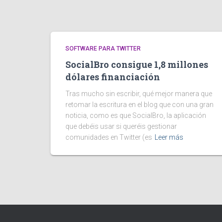
SOFTWARE PARA TWITTER
SocialBro consigue 1,8 millones
dólares financiación
Tras mucho sin escribir, qué mejor manera que
retomar la escritura en el blog que con una gran
noticia, como es que SocialBro, la aplicación
que debéis usar si queréis gestionar
comunidades en Twitter (es
Leer más