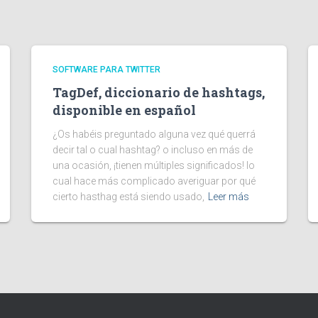
SOFTWARE PARA TWITTER
TagDef, diccionario de hashtags,
disponible en español
¿Os habéis preguntado alguna vez qué querrá
decir tal o cual hashtag? o incluso en más de
una ocasión, ¡tienen múltiples significados! lo
cual hace más complicado averiguar por qué
cierto hasthag está siendo usado,
Leer más