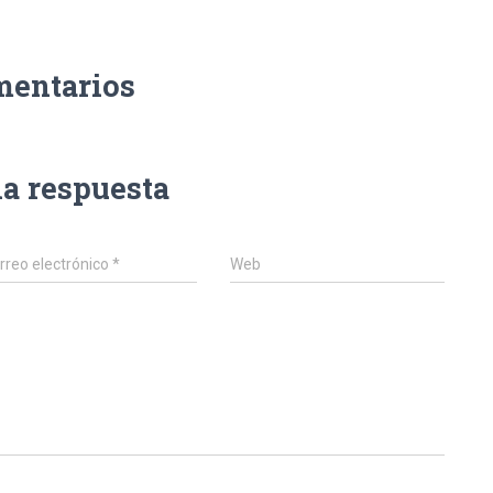
mentarios
na respuesta
rreo electrónico
*
Web