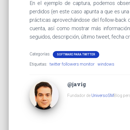
En el ejemplo de captura, podemos obser
perdidos (en este caso apunta a que es un
prácticas aprovechándose del follow-back d
cuenta, así como mostrar más información
seguidos, descripción, último tweet, fecha c
Categorías:
SOFTWARE PARA TWITTER
Etiquetas:
twitter followers monitor
windows
@javig
Fundador de
UniversoSM
Blog pers