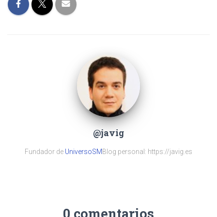
@javig
Fundador de
UniversoSM
Blog personal: https://javig.es
0 comentarios