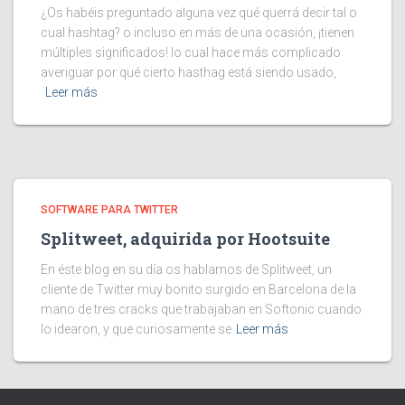
¿Os habéis preguntado alguna vez qué querrá decir tal o
cual hashtag? o incluso en más de una ocasión, ¡tienen
múltiples significados! lo cual hace más complicado
averiguar por qué cierto hasthag está siendo usado,
Leer más
SOFTWARE PARA TWITTER
Splitweet, adquirida por Hootsuite
En éste blog en su día os hablamos de Splitweet, un
cliente de Twitter muy bonito surgido en Barcelona de la
mano de tres cracks que trabajaban en Softonic cuando
lo idearon, y que curiosamente se
Leer más