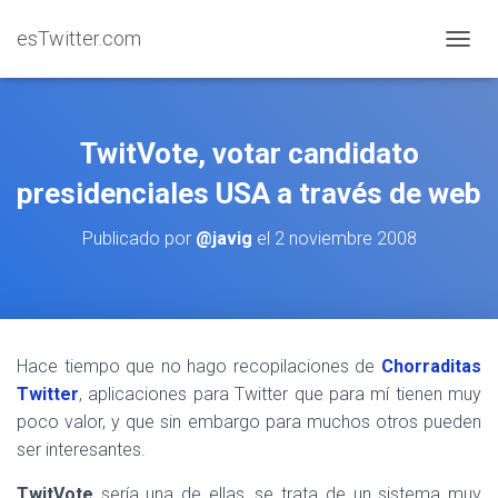
esTwitter.com
CAMBI
TwitVote, votar candidato
presidenciales USA a través de web
Publicado por
@javig
el
2 noviembre 2008
Hace tiempo que no hago recopilaciones de
Chorraditas
Twitter
, aplicaciones para Twitter que para mí tienen muy
poco valor, y que sin embargo para muchos otros pueden
ser interesantes.
TwitVote
sería una de ellas, se trata de un sistema muy