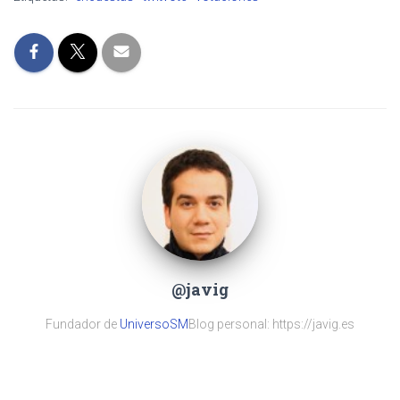
@javig
Fundador de
UniversoSM
Blog personal: https://javig.es