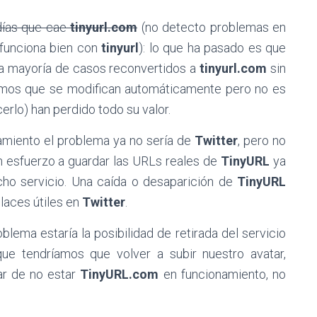
días que cae
tinyurl.com
(no detecto problemas en
 funciona bien con
tinyurl
): lo que ha pasado es que
la mayoría de casos reconvertidos a
tinyurl.com
sin
mos que se modifican automáticamente pero no es
rlo) han perdido todo su valor.
namiento el problema ya no sería de
Twitter
, pero no
 esfuerzo a guardar las URLs reales de
TinyURL
ya
icho servicio. Una caída o desaparición de
TinyURL
nlaces útiles en
Twitter
.
lema estaría la posibilidad de retirada del servicio
que tendríamos que volver a subir nuestro avatar,
ar de no estar
TinyURL.com
en funcionamiento, no