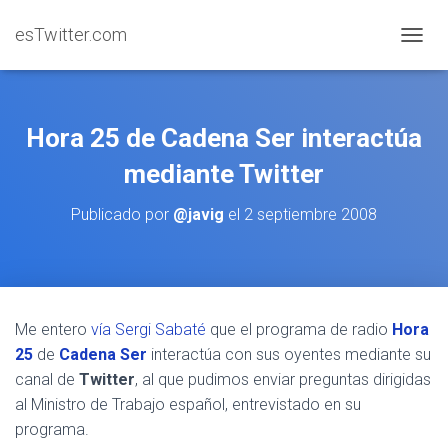
esTwitter.com
CAMBI
Hora 25 de Cadena Ser interactúa
mediante Twitter
Publicado por
@javig
el
2 septiembre 2008
Me entero
vía Sergi Sabaté
que el programa de radio
Hora
25
de
Cadena Ser
interactúa con sus oyentes mediante su
canal de
Twitter
, al que pudimos enviar preguntas dirigidas
al Ministro de Trabajo español, entrevistado en su
programa.