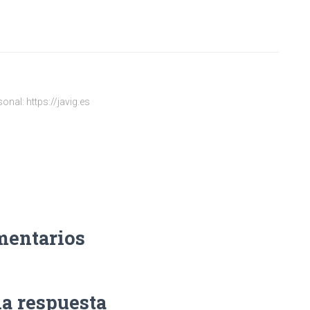
onal: https://javig.es
mentarios
na respuesta