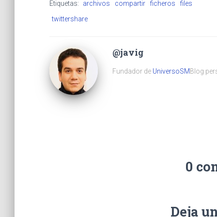
Etiquetas:
archivos
compartir
ficheros
files
twittershare
@javig
Fundador de
UniversoSM
Blog pers
0 co
Deja u