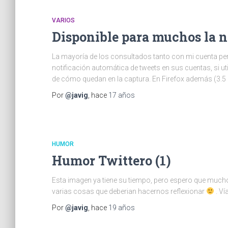
VARIOS
Disponible para muchos la n
La mayoría de los consultados tanto con mi cuenta per
notificación automática de tweets en sus cuentas, si uti
de cómo quedan en la captura. En Firefox además (3.5 
Por
@javig
, hace
17 años
HUMOR
Humor Twittero (1)
Esta imagen ya tiene su tiempo, pero espero que muchos
varias cosas que deberian hacernos reflexionar
. Ví
Por
@javig
, hace
19 años