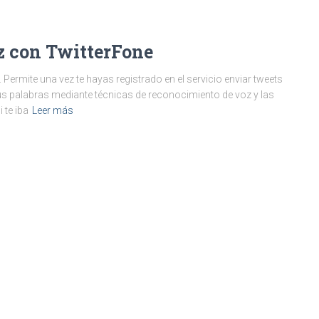
oz con TwitterFone
Permite una vez te hayas registrado en el servicio enviar tweets
a tus palabras mediante técnicas de reconocimiento de voz y las
 te iba
Leer más