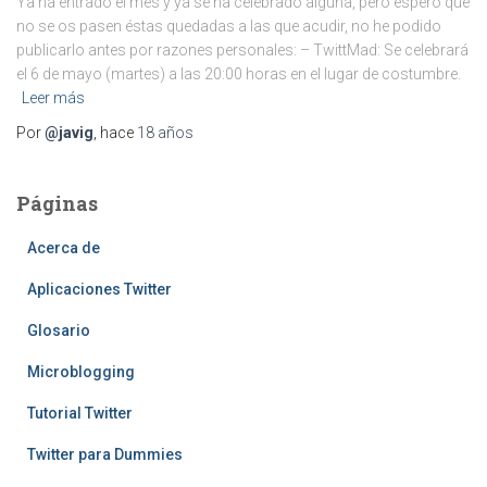
Ya ha entrado el mes y ya se ha celebrado alguna, pero espero que
no se os pasen éstas quedadas a las que acudir, no he podido
publicarlo antes por razones personales: – TwittMad: Se celebrará
el 6 de mayo (martes) a las 20:00 horas en el lugar de costumbre.
Leer más
Por
@javig
, hace
18 años
Páginas
Acerca de
Aplicaciones Twitter
Glosario
Microblogging
Tutorial Twitter
Twitter para Dummies