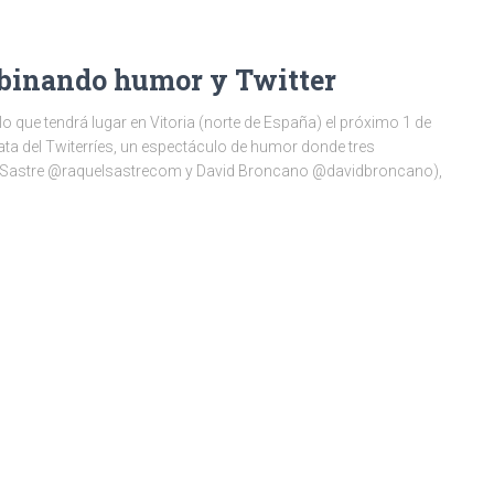
mbinando humor y Twitter
 que tendrá lugar en Vitoria (norte de España) el próximo 1 de
rata del Twiterríes, un espectáculo de humor donde tres
 Sastre @raquelsastrecom y David Broncano @davidbroncano),