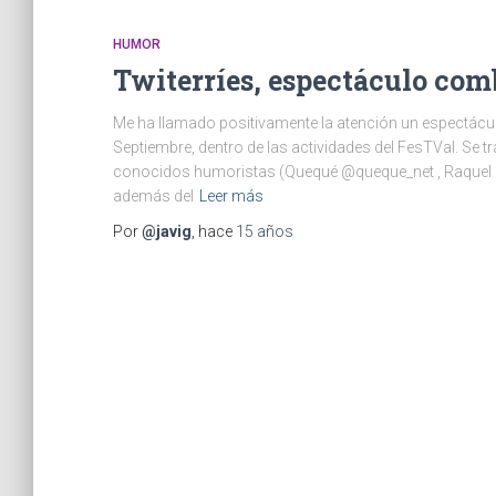
HUMOR
Twiterríes, espectáculo co
Me ha llamado positivamente la atención un espectáculo
Septiembre, dentro de las actividades del FesTVal. Se t
conocidos humoristas (Quequé @queque_net , Raquel
además del
Leer más
Por
@javig
, hace
15 años