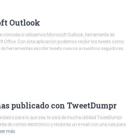
ft Outlook
te cómoda si utilizamos Microsoft Outlook, herramienta de
ft Office. Con ésta aplicación podemos recibir los tweets como
ra de herramientas escribir tweets nuevos a nuestros seguidores.
e has publicado con TweetDumpr
ridad o para lo que sea, te será de mucha utilidad TweetDumpr.
nta de correo electrónico y recibirás un e-mail con una ruta para
eer más