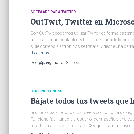
SOFTWARE PARA TWITTER
OutTwit, Twitter en Microso
Con OutTwit podemos utilizar Twitter de forma bastan
agenda, e-mail, contactos y tareas del paquete Microso
si de correos electrónicos se tratara, y desde una bar
Leer más
Por
@javig
, hace
18 años
SERVICIOS ONLINE
Bájate todos tus tweets qu
Si quieres bajarte todos tus tweets como copia de segu
Funciona facilitándole el usuario, contraseña y una cue
bajarte un archivo en formato CSV, que es un archivo
L